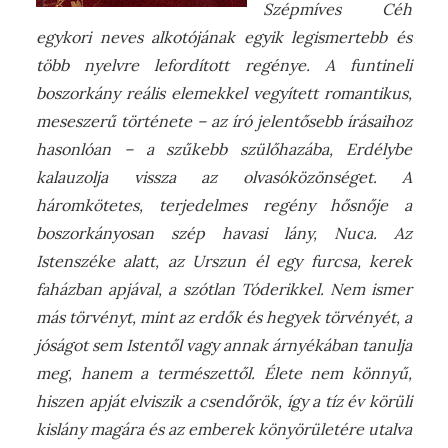
Szépmíves Céh
egykori neves alkotójának egyik legismertebb és
több nyelvre lefordított regénye. A funtineli
boszorkány reális elemekkel vegyített romantikus,
meseszerű története – az író jelentősebb írásaihoz
hasonlóan – a szűkebb szülőhazába, Erdélybe
kalauzolja vissza az olvasóközönséget. A
háromkötetes, terjedelmes regény hősnője a
boszorkányosan szép havasi lány, Nuca. Az
Istenszéke alatt, az Urszun él egy furcsa, kerek
faházban apjával, a szótlan Tóderikkel. Nem ismer
más törvényt, mint az erdők és hegyek törvényét, a
jóságot sem Istentől vagy annak árnyékában tanulja
meg, hanem a természettől. Élete nem könnyű,
hiszen apját elviszik a csendőrök, így a tíz év körüli
kislány magára és az emberek könyörületére utalva