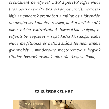
örökösként nevelje fel. Ettől a perctől fogva Nuca
tudatosan használja boszorkányos erejét: nemcsak
látja az emberek szemében a múltat és a jövendőt,
de megbosszul minden rosszat, amit a férfiak a nők
ellen valaha elkövettek. A havasokban bolyongva
teljesíti be végzetét – saját kisfia kicsúfolja, ezért
Nuca megátkozza és halálra szánja fel nem ismert
gyermekét –, mindörökre megteremtve a hegyek
tündér-boszorkányának mítoszát. (Legeza Ilona)
EZ IS ÉRDEKELHET: