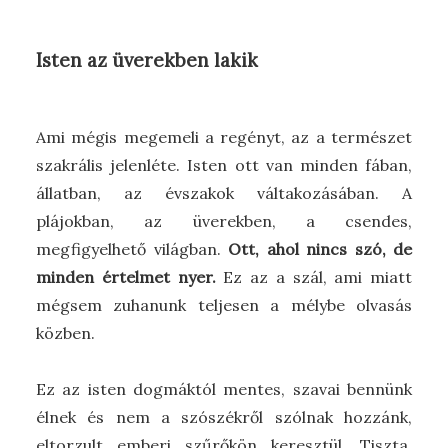
Isten az üverekben lakik
Ami mégis megemeli a regényt, az a természet
szakrális jelenléte. Isten ott van minden fában,
állatban, az évszakok váltakozásában. A
plájokban, az üverekben, a csendes,
megfigyelhető világban.
Ott, ahol nincs szó, de
minden értelmet nyer.
Ez az a szál, ami miatt
mégsem zuhanunk teljesen a mélybe olvasás
közben.
Ez az isten dogmáktól mentes, szavai bennünk
élnek és nem a szószékről szólnak hozzánk,
eltorzult emberi szűrőkön keresztül. Tiszta,