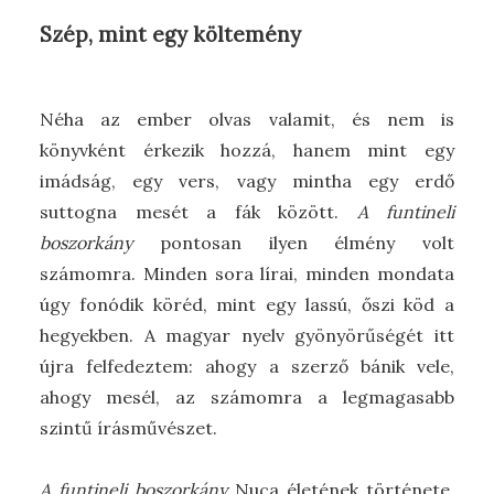
Szép, mint egy költemény
Néha az ember olvas valamit, és nem is
könyvként érkezik hozzá, hanem mint egy
imádság, egy vers, vagy mintha egy erdő
suttogna mesét a fák között.
A funtineli
boszorkány
pontosan ilyen élmény volt
számomra. Minden sora lírai, minden mondata
úgy fonódik köréd, mint egy lassú, őszi köd a
hegyekben. A magyar nyelv gyönyörűségét itt
újra felfedeztem: ahogy a szerző bánik vele,
ahogy mesél, az számomra a legmagasabb
szintű írásművészet.
A funtineli boszorkány
Nuca életének története,