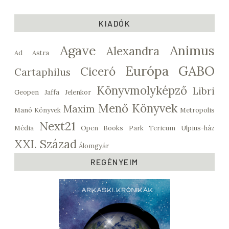
KIADÓK
Agave
Animus
Alexandra
Ad Astra
Európa
GABO
Ciceró
Cartaphilus
Könyvmolyképző
Libri
Geopen
Jaffa
Jelenkor
Menő Könyvek
Maxim
Manó Könyvek
Metropolis
Next21
Média
Open Books
Park
Tericum
Ulpius-ház
XXI. Század
Álomgyár
REGÉNYEIM