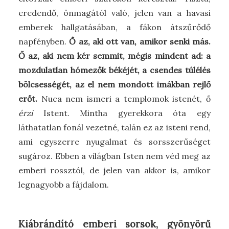
eredendő, önmagától való, jelen van a havasi
emberek hallgatásában, a fákon átszűrődő
napfényben.
Ő az, aki ott van, amikor senki más.
Ő az, aki nem kér semmit, mégis mindent ad: a
mozdulatlan hómezők békéjét, a csendes túlélés
bölcsességét, az el nem mondott imákban rejlő
erőt.
Nuca nem ismeri a templomok istenét, ő
érzi
Istent. Mintha gyerekkora óta egy
láthatatlan fonál vezetné, talán ez az isteni rend,
ami egyszerre nyugalmat és sorsszerűséget
sugároz. Ebben a világban Isten nem véd meg az
emberi rossztól, de jelen van akkor is, amikor
legnagyobb a fájdalom.
Kiábrándító emberi sorsok, gyönyörű