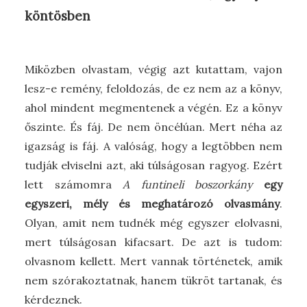
köntösben
Miközben olvastam, végig azt kutattam, vajon
lesz-e remény, feloldozás, de ez nem az a könyv,
ahol mindent megmentenek a végén. Ez a könyv
őszinte. És fáj. De nem öncélúan. Mert néha az
igazság is fáj. A valóság, hogy a legtöbben nem
tudják elviselni azt, aki túlságosan ragyog. Ezért
lett számomra
A funtineli boszorkány
egy
egyszeri, mély és meghatározó olvasmány
.
Olyan, amit nem tudnék még egyszer elolvasni,
mert túlságosan kifacsart. De azt is tudom:
olvasnom kellett. Mert vannak történetek, amik
nem szórakoztatnak, hanem tükröt tartanak, és
kérdeznek.