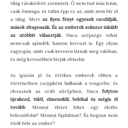
világ rárakódott szennyeit. Ő nem tud más lenni,
csak önmaga, és talán épp ez az, amit nem bír el
a világ. Mert
az ilyen fényt egyesek csodálják,
mások eltapossák. És az emberek sokszor inkább
az utóbbit választják
. Nuca szépsége tehát
nemcsak ajándék, hanem kereszt is. Egy olyan
ragyogás, amit csak kevesen látnak meg valóban,
és még kevesebben bírják elviselni.
Az igazán jó és értékes emberek ebben a
történetben cseppként hullanak a tengerbe, és
elvesznek az erdő sűrűjében. Nuca
folyton
újrakezd, túlél, elmenekül, belehal és mégis él
tovább
. Mennyi életet lehet egy életbe
belezsúfolni? Mennyi fájdalmat? És hogyan nem
törik bele az ember?