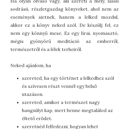
Ha olyan olvasó vagy, aki szereti a mély, lassú
sodrású, részletgazdag könyveket, ahol nem az
események sietnek, hanem a lelked mozdul,
akkor ez a könyv neked szól. De készülj fel, ez
nem egy könnyű mese. Ez egy lírai, nyomasztó,
mégis gyönyörű meditáció az emberről,
természetről és a lélek terheiről.
Neked ajánlom, ha
szereted,
ha egy történet a lelkedhez szól
és szívesen részt vennél egy belső
utazáson.
szereted, amikor a természet nagy
hangsúlyt kap, mert benne megtalálod az
éltető erődet.
szeretnéd felfedezni, hogyan lehet