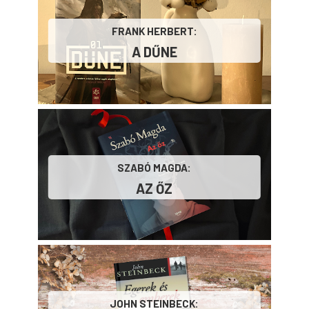
FRANK HERBERT:
A ​DŰNE
SZABÓ MAGDA:
AZ ŐZ
JOHN STEINBECK: