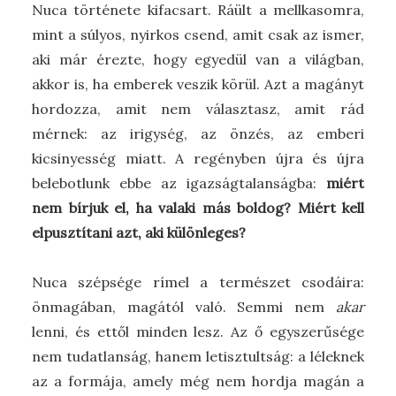
Nuca története kifacsart. Ráült a mellkasomra,
mint a súlyos, nyirkos csend, amit csak az ismer,
aki már érezte, hogy egyedül van a világban,
akkor is, ha emberek veszik körül. Azt a magányt
hordozza, amit nem választasz, amit rád
mérnek: az irigység, az önzés, az emberi
kicsinyesség miatt. A regényben újra és újra
belebotlunk ebbe az igazságtalanságba:
miért
nem bírjuk el, ha valaki más boldog? Miért kell
elpusztítani azt, aki különleges?
Nuca szépsége rímel a természet csodáira:
önmagában, magától való. Semmi nem
akar
lenni, és ettől minden lesz. Az ő egyszerűsége
nem tudatlanság, hanem letisztultság: a léleknek
az a formája, amely még nem hordja magán a