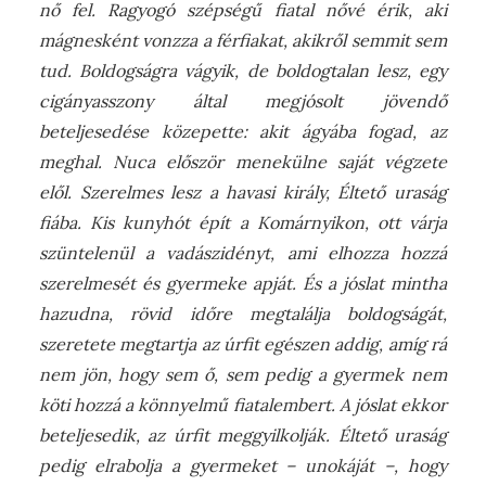
nő fel. Ragyogó szépségű fiatal nővé érik, aki
mágnesként vonzza a férfiakat, akikről semmit sem
tud. Boldogságra vágyik, de boldogtalan lesz, egy
cigányasszony által megjósolt jövendő
beteljesedése közepette: akit ágyába fogad, az
meghal. Nuca először menekülne saját végzete
elől. Szerelmes lesz a havasi király, Éltető uraság
fiába. Kis kunyhót épít a Komárnyikon, ott várja
szüntelenül a vadászidényt, ami elhozza hozzá
szerelmesét és gyermeke apját. És a jóslat mintha
hazudna, rövid időre megtalálja boldogságát,
szeretete megtartja az úrfit egészen addig, amíg rá
nem jön, hogy sem ő, sem pedig a gyermek nem
köti hozzá a könnyelmű fiatalembert. A jóslat ekkor
beteljesedik, az úrfit meggyilkolják. Éltető uraság
pedig elrabolja a gyermeket – unokáját –, hogy