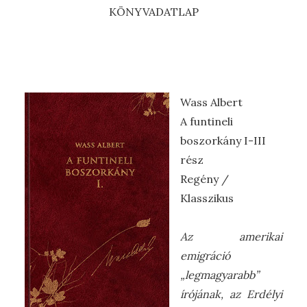
KÖNYVADATLAP
Wass Albert
A funtineli
boszorkány I-III
rész
Regény /
Klasszikus
Az amerikai
emigráció
„legmagyarabb”
írójának, az Erdélyi