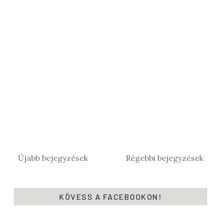
Újabb bejegyzések
Régebbi bejegyzések
KÖVESS A FACEBOOKON!