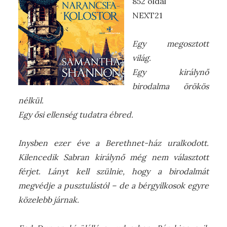
852 oldal
NEXT21
Egy megosztott
világ.
Egy királynő
birodalma örökös
nélkül.
Egy ősi ellenség tudatra ébred.
Inysben ezer éve a Berethnet-ház uralkodott.
Kilencedik Sabran királynő még nem választott
férjet. Lányt kell szülnie, hogy a birodalmát
megvédje a pusztulástól – de a bérgyilkosok egyre
közelebb járnak.