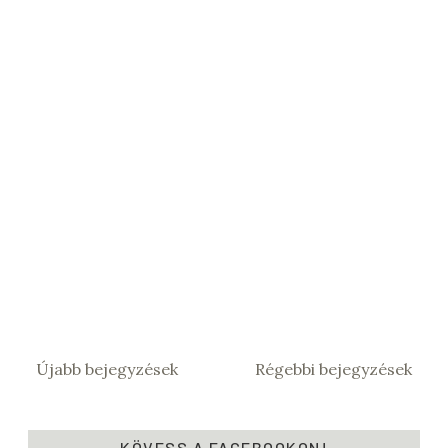
Újabb bejegyzések
Régebbi bejegyzések
KÖVESS A FACEBOOKON!