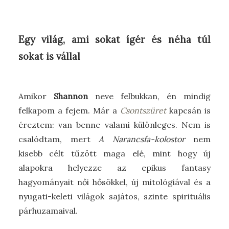
Egy világ, ami sokat ígér és néha túl
sokat is vállal
Amikor
Shannon
neve felbukkan, én mindig
felkapom a fejem. Már a
Csontszüret
kapcsán is
éreztem: van benne valami különleges. Nem is
csalódtam, mert
A Narancsfa-kolostor
nem
kisebb célt tűzött maga elé, mint hogy új
alapokra helyezze az epikus fantasy
hagyományait női hősökkel, új mitológiával és a
nyugati-keleti világok sajátos, szinte spirituális
párhuzamaival.