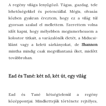
A regény világa lenyűgöző. Tágas, gazdag, tele
lehetőségekkel és potenciállal. Mégis, olvasás
közben gyakran éreztem, hogy ez a világ túl
gyorsan szalad el mellettem. Szerettem volna
időt kapni, hogy mélyebben megismerhessem a
kolostor titkait, a varázslónők életét, a Miducsi-
klánt vagy a keleti sárkányokat, de
Shannon
mintha mindig csak megvillantaná őket, mielőtt
továbbrohan.
Ead és Tané: két nő, két út, egy világ
Ead és Tané kétségtelenül a regény
középpontjai. Mindkettejük története rejtélyes,