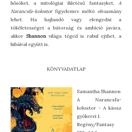
hősöket, a mitológiai ihletésű fantasyket,
A
Narancsfa-kolostor
figyelemre méltó olvasmány
lehet. Ha hajlandó vagy elengedni a
tökéletességet a bátorság és ambíció javára,
akkor
Shannon
világa téged is rabul ejthet, a
hibáival együtt is.
KÖNYVADATLAP
Samantha Shannon
A ​Narancsfa-
kolostor - A káosz
gyökerei 1.
Regény/Fantasy