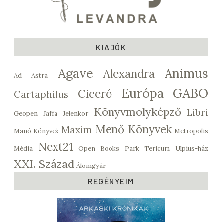
KIADÓK
Agave
Animus
Alexandra
Ad Astra
Európa
GABO
Ciceró
Cartaphilus
Könyvmolyképző
Libri
Geopen
Jaffa
Jelenkor
Menő Könyvek
Maxim
Manó Könyvek
Metropolis
Next21
Média
Open Books
Park
Tericum
Ulpius-ház
XXI. Század
Álomgyár
REGÉNYEIM