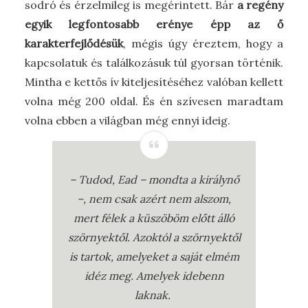
sodró és érzelmileg is megérintett. Bár
a regény
egyik legfontosabb erénye épp az ő
karakterfejlődésük
, mégis úgy éreztem, hogy a
kapcsolatuk és találkozásuk túl gyorsan történik.
Mintha e kettős ív kiteljesítéséhez valóban kellett
volna még 200 oldal. És én szívesen maradtam
volna ebben a világban még ennyi ideig.
– Tudod, Ead – mondta a királynő
–, nem csak azért nem alszom,
mert félek a küszöböm előtt álló
szörnyektől. Azoktól a szörnyektől
is tartok, amelyeket a saját elmém
idéz meg. Amelyek idebenn
laknak.