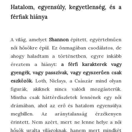
Hatalom, egyensúly, kegyetlenség, és a
férfiak hiánya
A világ, amelyet
Shannon
épített, egyértelműen
női hősökre épül. Ez önmagában csodálatos, de
ahogy haladtam a történetben, egyre inkább
éreztem a hiányt
: a férfi karakterek vagy
gyengék, vagy passzívak, vagy egyszerűen csak
eszközök.
Loth, Niclays, a Császár mind olyan
figurák, akiknek nincs valódi mozgásterük.
Mintha csak háttérdíszletek lennének egy női
drámában, ahol az erő és hatalom egyensúlya
megbillen. Az aránytalanság érzékenyen
érintett. Nem azért, mert ne lenne helye a női
hősök uralta világoknak, hanem mert mindkét