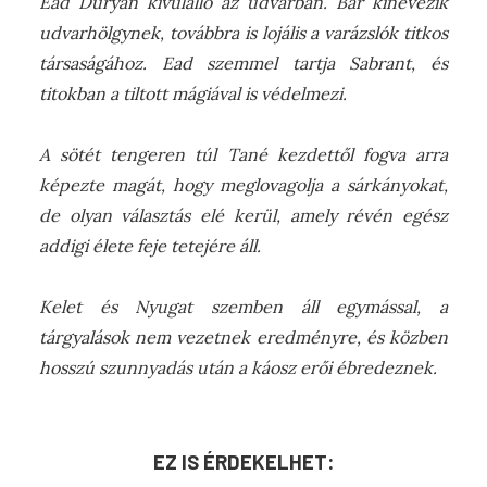
Ead Duryan kívülálló az udvarban. Bár kinevezik
udvarhölgynek, továbbra is lojális a varázslók titkos
társaságához. Ead szemmel tartja Sabrant, és
titokban a tiltott mágiával is védelmezi.
A sötét tengeren túl Tané kezdettől fogva arra
képezte magát, hogy meglovagolja a sárkányokat,
de olyan választás elé kerül, amely révén egész
addigi élete feje tetejére áll.
Kelet és Nyugat szemben áll egymással, a
tárgyalások nem vezetnek eredményre, és közben
hosszú szunnyadás után a káosz erői ébredeznek.
EZ IS ÉRDEKELHET: