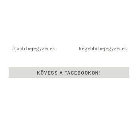
Újabb bejegyzések
Régebbi bejegyzések
KÖVESS A FACEBOOKON!