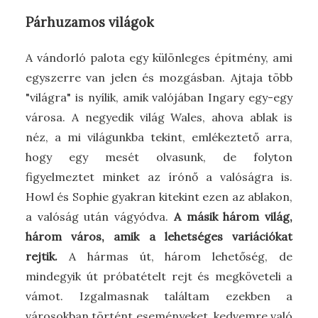
Párhuzamos világok
A vándorló palota egy különleges építmény, ami
egyszerre van jelen és mozgásban. Ajtaja több
"világra" is nyílik, amik valójában Ingary egy-egy
városa. A negyedik világ Wales, ahova ablak is
néz, a mi világunkba tekint, emlékeztető arra,
hogy egy mesét olvasunk, de folyton
figyelmeztet minket az írónő a valóságra is.
Howl és Sophie gyakran kitekint ezen az ablakon,
a valóság után vágyódva.
A másik három világ,
három város, amik a lehetséges variációkat
rejtik.
A hármas út, három lehetőség, de
mindegyik út próbatételt rejt és megköveteli a
vámot. Izgalmasnak találtam ezekben a
városokban történt eseményeket, kedvemre való