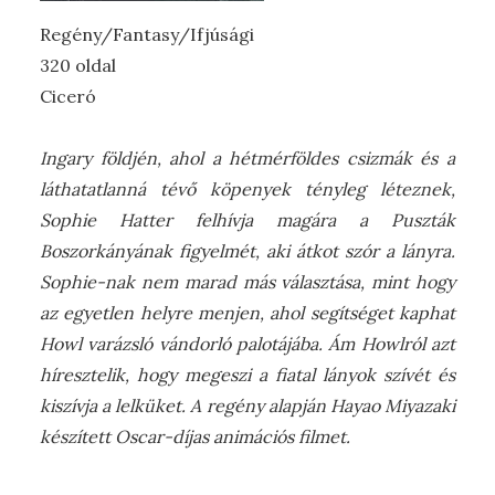
Regény/Fantasy/Ifjúsági
320 oldal
Ciceró
Ingary földjén, ahol a hétmérföldes csizmák és a
láthatatlanná tévő köpenyek tényleg léteznek,
Sophie Hatter felhívja magára a Puszták
Boszorkányának figyelmét, aki átkot szór a lányra.
Sophie-nak nem marad más választása, mint hogy
az egyetlen helyre menjen, ahol segítséget kaphat
Howl varázsló vándorló palotájába. Ám Howlról azt
híresztelik, hogy megeszi a fiatal lányok szívét és
kiszívja a lelküket. A regény alapján Hayao Miyazaki
készített Oscar-díjas animációs filmet.