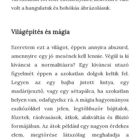
volt a hangulatuk és bohókás ábrázolásuk.
Világépítés és mágia
Szeretem ezt a világot, éppen annyira abszurd,
amennyire egy jó mesének kell lennie. Végül is ki
kíváncsi a normalitásra? Egy kíváncsi utazó
figyelmét éppen a szokatlan dolgok keltik fel.
Legyen az egy bajba jutott kutya, egy
madárijesztő, vagy egy sétapálca, ha szokatlan
helyen van, odafigyelsz rá. A mágia hagyományos
eszközökkel van jelen, legtöbbször bájitalok,
főzetek, ráolvasások, átkok, alakváltás és illúzió
formájában. Az átok például egy nagyon érdekes
elem, megtörése látszólag meghaladja a