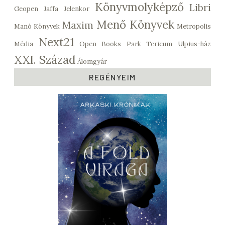
Könyvmolyképző
Libri
Geopen
Jaffa
Jelenkor
Menő Könyvek
Maxim
Manó Könyvek
Metropolis
Next21
Média
Open Books
Park
Tericum
Ulpius-ház
XXI. Század
Álomgyár
REGÉNYEIM