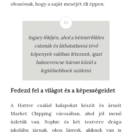
olvasónak, hogy a saját meséjét éli éppen.
Ingary földjén, ahol a hétmérföldes
csizmák és láthatatlanná tévő
köpenyek valóban léteznek, igazi
balszerencse három közül a
legidősebbnek születni.
Fedezd fel a világot és a képességeidet
A Hatter család kalapokat készít és árusít
Market Chipping városában, ahol jól menő
üzletük van. Sophie és két testvére drága
iskolába járnak, okos lányok, akiknek van is