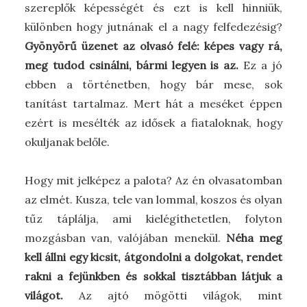
szereplők képességét és ezt is kell hinniük,
különben hogy jutnának el a nagy felfedezésig?
Gyönyörű üzenet az olvasó felé: képes vagy rá,
meg tudod csinálni, bármi legyen is az.
Ez a jó
ebben a történetben, hogy bár mese, sok
tanítást tartalmaz. Mert hát a meséket éppen
ezért is mesélték az idősek a fiataloknak, hogy
okuljanak belőle.
Hogy mit jelképez a palota? Az én olvasatomban
az elmét. Kusza, tele van lommal, koszos és olyan
tűz táplálja, ami kielégíthetetlen, folyton
mozgásban van, valójában menekül.
Néha meg
kell állni egy kicsit, átgondolni a dolgokat, rendet
rakni a fejünkben és sokkal tisztábban látjuk a
világot.
Az ajtó mögötti világok, mint