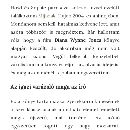
Howl és Sophie párosával sok-sok évvel ezelőtt
találkoztam
Mijazaki Hajao
2004-es animéjében.
Mondanom sem kell, hatalmas kedvenc lett, amit
azóta többször is megnéztem. Bár hallottam
róla, hogy a film
Diana Wynne Jones
könyve
alapján készült, de akkoriban még nem volt
magyar kiadás. Végül felkerült képzeletbeli
várólistámra a könyv és eljött az olvasás ideje is,
és még az animénél is jobban megszerettem.
Az igazi varázsló maga az író
Ez a könyv tartalmazza gyerekkorunk meséinek
összes klasszikusnak mondható elemét, emellett
mégis újszerű, mai történet. Az írónő
egyszerűen fogott egy nagy mozsarat,