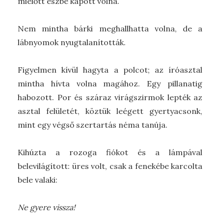
mielőtt észbe kapott volna.
Nem mintha bárki meghallhatta volna, de a
lábnyomok nyugtalanították.
Figyelmen kívül hagyta a polcot; az íróasztal
mintha hívta volna magához. Egy pillanatig
habozott. Por és száraz virágszirmok lepték az
asztal felületét, köztük leégett gyertyacsonk,
mint egy végső szertartás néma tanúja.
Kihúzta a rozoga fiókot és a lámpával
belevilágított: üres volt, csak a fenekébe karcolta
bele valaki:
Ne gyere vissza!