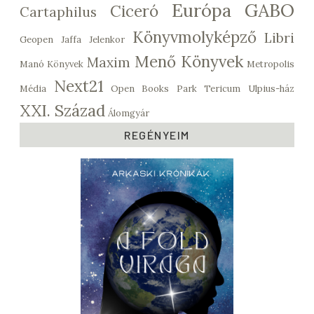
Európa
GABO
Ciceró
Cartaphilus
Könyvmolyképző
Libri
Geopen
Jaffa
Jelenkor
Menő Könyvek
Maxim
Manó Könyvek
Metropolis
Next21
Média
Open Books
Park
Tericum
Ulpius-ház
XXI. Század
Álomgyár
REGÉNYEIM