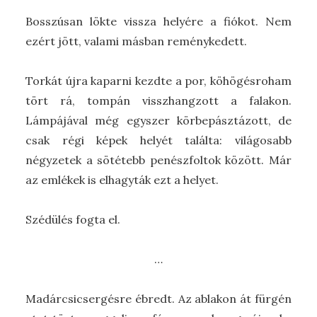
Bosszúsan lökte vissza helyére a fiókot. Nem
ezért jött, valami másban reménykedett.
Torkát újra kaparni kezdte a por, köhögésroham
tört rá, tompán visszhangzott a falakon.
Lámpájával még egyszer körbepásztázott, de
csak régi képek helyét találta: világosabb
négyzetek a sötétebb penészfoltok között. Már
az emlékek is elhagyták ezt a helyet.
Szédülés fogta el.
…
Madárcsicsergésre ébredt. Az ablakon át fürgén