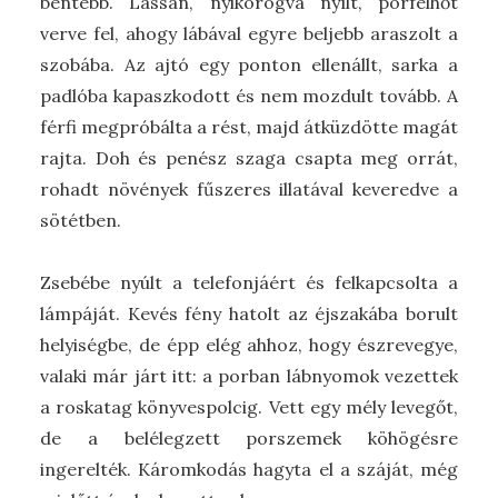
bentebb. Lassan, nyikorogva nyílt, porfelhőt
verve fel, ahogy lábával egyre beljebb araszolt a
szobába. Az ajtó egy ponton ellenállt, sarka a
padlóba kapaszkodott és nem mozdult tovább. A
férfi megpróbálta a rést, majd átküzdötte magát
rajta. Doh és penész szaga csapta meg orrát,
rohadt növények fűszeres illatával keveredve a
sötétben.
Zsebébe nyúlt a telefonjáért és felkapcsolta a
lámpáját. Kevés fény hatolt az éjszakába borult
helyiségbe, de épp elég ahhoz, hogy észrevegye,
valaki már járt itt: a porban lábnyomok vezettek
a roskatag könyvespolcig. Vett egy mély levegőt,
de a belélegzett porszemek köhögésre
ingerelték. Káromkodás hagyta el a száját, még