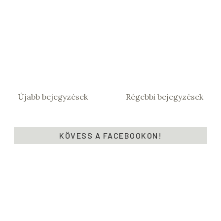
Újabb bejegyzések
Régebbi bejegyzések
KÖVESS A FACEBOOKON!