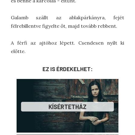
és benne a karcolás - eltűnt.
Galamb szállt az ablakpárkányra, fejét
félrebillentve figyelte őt, majd tovább rebbent.
A férfi az ajtóhoz lépett. Csendesen nyílt ki
előtte.
EZ IS ÉRDEKELHET:
KÍSÉRTETHÁZ