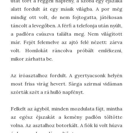
utat tört a reggeli napfény, a szoba egy éjszaka
alatt fordult át egy másik világba. A por még
mindig ott volt, de nem fojtogatta, játékosan
táncolt a levegőben. A férfi a telefonja után nyúlt,
a padlóra csúszva találta meg. Nem világított
már. Fejét felemelve az ajtó felé nézett: zárva
volt. Homlokát ráncolva próbált emlékezni,
mikor zárhatta be.
Az íróasztalhoz fordult. A gyertyacsonk helyén
most friss virág hevert. Sárga szirmai vidáman
szórták szét a rá hulló napfényt.
Felkelt az ágyból, minden mozdulata fájt, mintha
az egész éjszakát a kemény padlón töltötte
volna. Az asztalhoz botorkált. A fiók ki volt húzva