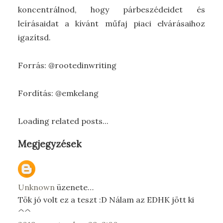
koncentrálnod, hogy párbeszédeidet és
leírásaidat a kívánt műfaj piaci elvárásaihoz
igazítsd.
Forrás: @rootedinwriting
Fordítás: @emkelang
Loading related posts...
Megjegyzések
Unknown
üzenete…
Tök jó volt ez a teszt :D Nálam az EDHK jött ki
^^