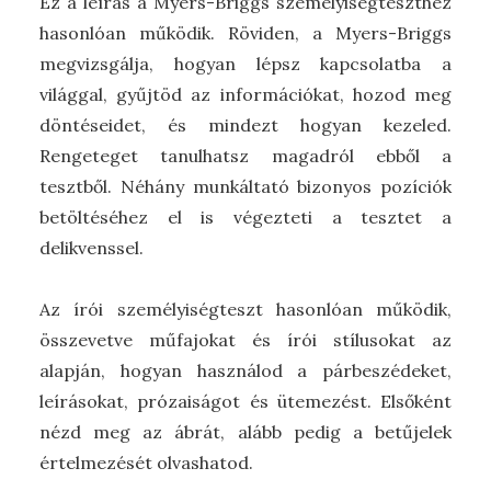
Ez a leírás a Myers-Briggs személyiségteszthez
hasonlóan működik. Röviden, a Myers-Briggs
megvizsgálja, hogyan lépsz kapcsolatba a
világgal, gyűjtöd az információkat, hozod meg
döntéseidet, és mindezt hogyan kezeled.
Rengeteget tanulhatsz magadról ebből a
tesztből. Néhány munkáltató bizonyos pozíciók
betöltéséhez el is végezteti a tesztet a
delikvenssel.
Az írói személyiségteszt hasonlóan működik,
összevetve műfajokat és írói stílusokat az
alapján, hogyan használod a párbeszédeket,
leírásokat, prózaiságot és ütemezést. Elsőként
nézd meg az ábrát, alább pedig a betűjelek
értelmezését olvashatod.