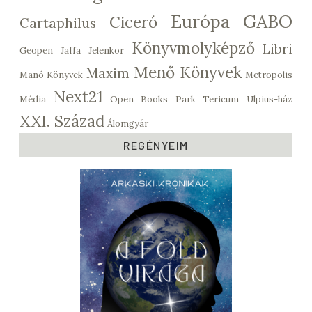
Európa
GABO
Ciceró
Cartaphilus
Könyvmolyképző
Libri
Geopen
Jaffa
Jelenkor
Menő Könyvek
Maxim
Manó Könyvek
Metropolis
Next21
Média
Open Books
Park
Tericum
Ulpius-ház
XXI. Század
Álomgyár
REGÉNYEIM