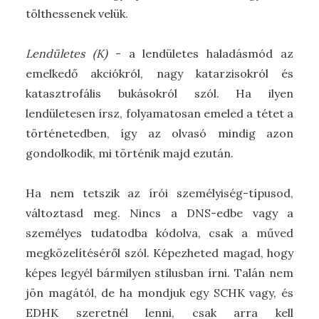
tölthessenek velük.
Lendületes (K)
- a lendületes haladásmód az
emelkedő akciókról, nagy katarzisokról és
katasztrofális bukásokról szól. Ha ilyen
lendületesen írsz, folyamatosan emeled a tétet a
történetedben, így az olvasó mindig azon
gondolkodik, mi történik majd ezután.
Ha nem tetszik az írói személyiség-típusod,
változtasd meg. Nincs a DNS-edbe vagy a
személyes tudatodba kódolva, csak a műved
megközelítéséről szól. Képezheted magad, hogy
képes legyél bármilyen stílusban írni. Talán nem
jön magától, de ha mondjuk egy SCHK vagy, és
EDHK szeretnél lenni, csak arra kell