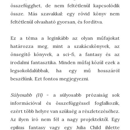
összefügghet, de nem feltétlenül kapcsolódik
össze. Más szavakkal: egy rövid könyv nem
feltétlenül olvasható gyorsan, és fordítva.
Ez a téma a leginkább az olyan műfajokat
határozza meg, mint a szakácskönyvek, az
önsegítő könyvek, a sci-fi, a fantasy és az
irodalmi fantasztika. Minden műfaj közül ezek a
legsokoldalúbbak, ha egy mű hosszáról
beszélünk. Ezt fontos megjegyezni.
Súlyosabb (H)
- a súlyosabb prózaiság sok
információval és összefüggéssel foglalkozik,
ezért több helyre van szükség a részletezéséhez.
Az ilyen író nem fél a nagy projektektől. Egy
epikus fantasy vagy egy Julia Child ihlette