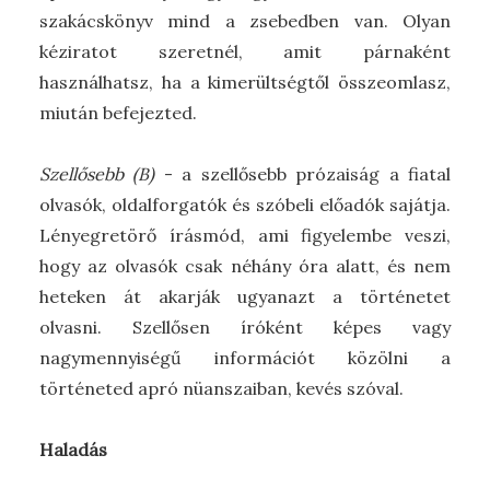
szakácskönyv mind a zsebedben van. Olyan
kéziratot szeretnél, amit párnaként
használhatsz, ha a kimerültségtől összeomlasz,
miután befejezted.
Szellősebb (B)
- a szellősebb prózaiság a fiatal
olvasók, oldalforgatók és szóbeli előadók sajátja.
Lényegretörő írásmód, ami figyelembe veszi,
hogy az olvasók csak néhány óra alatt, és nem
heteken át akarják ugyanazt a történetet
olvasni. Szellősen íróként képes vagy
nagymennyiségű információt közölni a
történeted apró nüanszaiban, kevés szóval.
Haladás