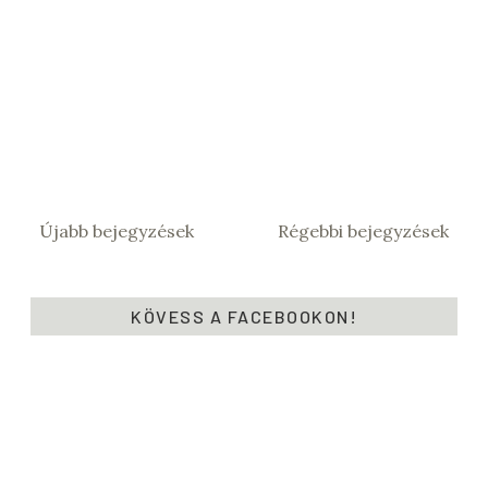
Újabb bejegyzések
Régebbi bejegyzések
KÖVESS A FACEBOOKON!