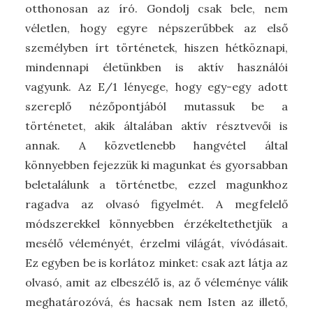
otthonosan az író. Gondolj csak bele, nem
véletlen, hogy egyre népszerűbbek az első
személyben írt történetek, hiszen hétköznapi,
mindennapi életünkben is aktív használói
vagyunk. Az E/1 lényege, hogy egy-egy adott
szereplő nézőpontjából mutassuk be a
történetet, akik általában aktív résztvevői is
annak. A közvetlenebb hangvétel által
könnyebben fejezzük ki magunkat és gyorsabban
beletalálunk a történetbe, ezzel magunkhoz
ragadva az olvasó figyelmét. A megfelelő
módszerekkel könnyebben érzékeltethetjük a
mesélő véleményét, érzelmi világát, vívódásait.
Ez egyben be is korlátoz minket: csak azt látja az
olvasó, amit az elbeszélő is, az ő véleménye válik
meghatározóvá, és hacsak nem Isten az illető,