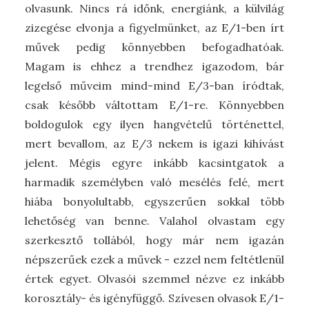
olvasunk. Nincs rá időnk, energiánk, a külvilág
zizegése elvonja a figyelmünket, az E/1-ben írt
művek pedig könnyebben befogadhatóak.
Magam is ehhez a trendhez igazodom, bár
legelső műveim mind-mind E/3-ban íródtak,
csak később váltottam E/1-re. Könnyebben
boldogulok egy ilyen hangvételű történettel,
mert bevallom, az E/3 nekem is igazi kihívást
jelent. Mégis egyre inkább kacsintgatok a
harmadik személyben való mesélés felé, mert
hiába bonyolultabb, egyszerűen sokkal több
lehetőség van benne. Valahol olvastam egy
szerkesztő tollából, hogy már nem igazán
népszerűek ezek a művek - ezzel nem feltétlenül
értek egyet. Olvasói szemmel nézve ez inkább
korosztály- és igényfüggő. Szívesen olvasok E/1-