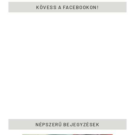
KÖVESS A FACEBOOKON!
NÉPSZERŰ BEJEGYZÉSEK