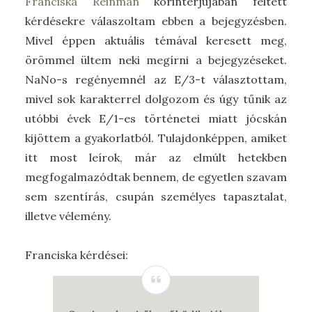
Franciska Reinman
körinterjújában feltett
kérdésekre válaszoltam ebben a bejegyzésben.
Mivel éppen aktuális témával keresett meg,
örömmel ültem neki megírni a bejegyzéseket.
NaNo-s regényemnél az E/3-t választottam,
mivel sok karakterrel dolgozom és úgy tűnik az
utóbbi évek E/1-es történetei miatt jócskán
kijöttem a gyakorlatból. Tulajdonképpen, amiket
itt most leírok, már az elmúlt hetekben
megfogalmazódtak bennem, de egyetlen szavam
sem szentírás, csupán személyes tapasztalat,
illetve vélemény.
Franciska kérdései: