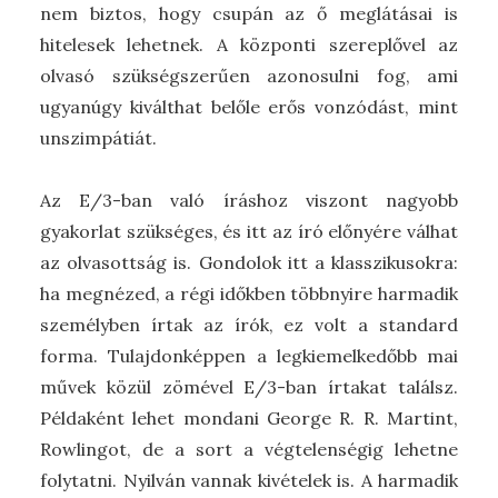
nem biztos, hogy csupán az ő meglátásai is
hitelesek lehetnek. A központi szereplővel az
olvasó szükségszerűen azonosulni fog, ami
ugyanúgy kiválthat belőle erős vonzódást, mint
unszimpátiát.
Az E/3-ban való íráshoz viszont nagyobb
gyakorlat szükséges, és itt az író előnyére válhat
az olvasottság is. Gondolok itt a klasszikusokra:
ha megnézed, a régi időkben többnyire harmadik
személyben írtak az írók, ez volt a standard
forma. Tulajdonképpen a legkiemelkedőbb mai
művek közül zömével E/3-ban írtakat találsz.
Példaként lehet mondani George R. R. Martint,
Rowlingot, de a sort a végtelenségig lehetne
folytatni. Nyilván vannak kivételek is. A harmadik