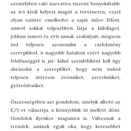
személyben való narratíva viszont bonyolultabb:
az író kívül helyezi magát a történeten, ezzel
olyan szintre emelkedve a saját műve fölött,
amivel sokkal teljesebben látja a külvilágot,
jobban ismeri és érti annak szabályait, mégsem
tud teljesen azonosulni a cselekmény
szereplőivel. A nagyobb hatalom ezért nagyobb
felelősséggel is jár: külső szemlélőként kell úgy
ábrázolni a szereplőket, hogy nem tudod
teljesen átérezni örömüket, szerelmüket,
gyötrődésüket.
Összességében azt gondolom, amelyik alkotó az
E/1-et választja, a könnyebbik út mellett dönt.
Gondolok ilyenkor magamra is. Változnak a
trendek, aminek egyik oka, hogy kevesebbet