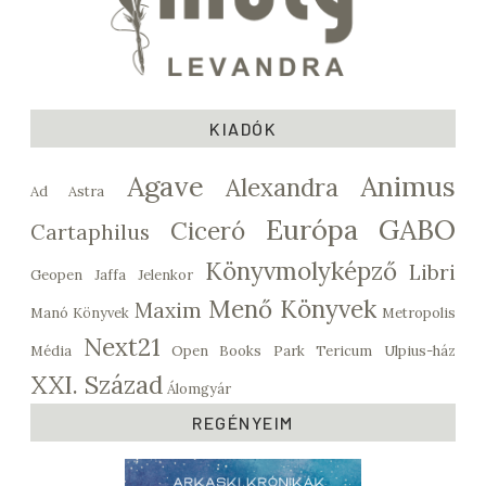
KIADÓK
Agave
Animus
Alexandra
Ad Astra
Európa
GABO
Ciceró
Cartaphilus
Könyvmolyképző
Libri
Geopen
Jaffa
Jelenkor
Menő Könyvek
Maxim
Manó Könyvek
Metropolis
Next21
Média
Open Books
Park
Tericum
Ulpius-ház
XXI. Század
Álomgyár
REGÉNYEIM