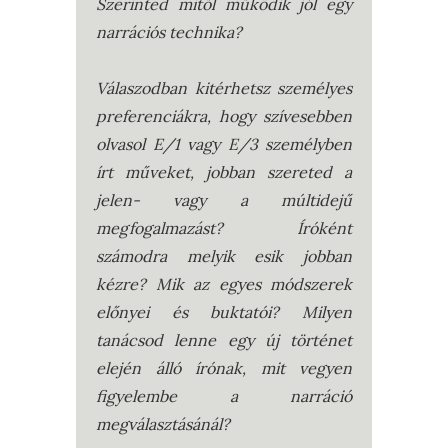
Szerinted mitől működik jól egy
narrációs technika?
Válaszodban kitérhetsz személyes
preferenciákra, hogy szívesebben
olvasol E/1 vagy E/3 személyben
írt műveket, jobban szereted a
jelen- vagy a múltidejű
megfogalmazást? Íróként
számodra melyik esik jobban
kézre? Mik az egyes módszerek
előnyei és buktatói? Milyen
tanácsod lenne egy új történet
elején álló írónak, mit vegyen
figyelembe a narráció
megválasztásánál?